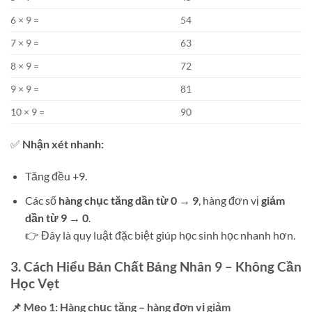
6 × 9 =
54
7 × 9 =
63
8 × 9 =
72
9 × 9 =
81
10 × 9 =
90
✅
Nhận xét nhanh:
Tăng đều +9.
Các số
hàng chục tăng dần từ 0 → 9
, hàng đơn vị
giảm
dần từ 9 → 0
.
👉 Đây là quy luật đặc biệt giúp học sinh học nhanh hơn.
3. Cách Hiểu Bản Chất Bảng Nhân 9 – Không Cần
Học Vẹt
📌 Mẹo 1: Hàng chục tăng – hàng đơn vị giảm