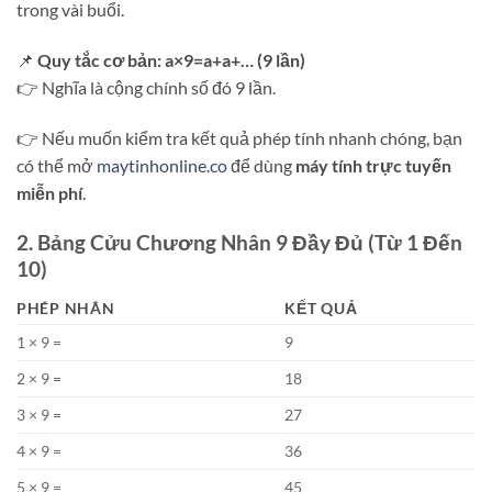
trong vài buổi.
📌
Quy tắc cơ bản: a×9=a+a+… (9 lần)
👉 Nghĩa là cộng chính số đó 9 lần.
👉 Nếu muốn kiểm tra kết quả phép tính nhanh chóng, bạn
có thể mở
maytinhonline.co
để dùng
máy tính trực tuyến
miễn phí
.
2. Bảng Cửu Chương Nhân 9 Đầy Đủ (Từ 1 Đến
10)
PHÉP NHÂN
KẾT QUẢ
1 × 9 =
9
2 × 9 =
18
3 × 9 =
27
4 × 9 =
36
5 × 9 =
45