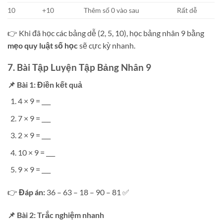
10
+10
Thêm số 0 vào sau
Rất dễ
👉 Khi đã học các bảng dễ (2, 5, 10), học bảng nhân 9 bằng
mẹo quy luật số học
sẽ cực kỳ nhanh.
7. Bài Tập Luyện Tập Bảng Nhân 9
📌 Bài 1: Điền kết quả
4 × 9 = ___
7 × 9 = ___
2 × 9 = ___
10 × 9 = ___
9 × 9 = ___
👉
Đáp án:
36 – 63 – 18 – 90 – 81 ✅
📌 Bài 2: Trắc nghiệm nhanh