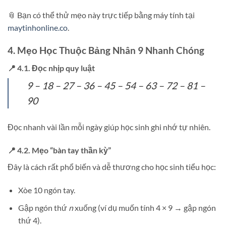
📎 Bạn có thể thử mẹo này trực tiếp bằng máy tính tại
maytinhonline.co
.
4. Mẹo Học Thuộc Bảng Nhân 9 Nhanh Chóng
📍 4.1. Đọc nhịp quy luật
9 – 18 – 27 – 36 – 45 – 54 – 63 – 72 – 81 –
90
Đọc nhanh vài lần mỗi ngày giúp học sinh ghi nhớ tự nhiên.
📍 4.2. Mẹo “bàn tay thần kỳ”
Đây là cách rất phổ biến và dễ thương cho học sinh tiểu học:
Xòe 10 ngón tay.
Gập ngón thứ
n
xuống (ví dụ muốn tính 4 × 9 → gập ngón
thứ 4).