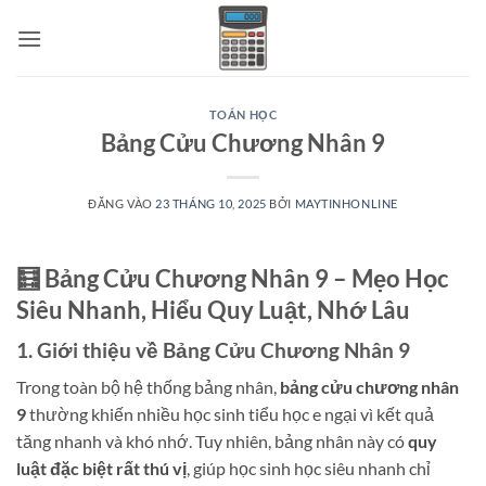
Bỏ
qua
nội
dung
TOÁN HỌC
Bảng Cửu Chương Nhân 9
ĐĂNG VÀO
23 THÁNG 10, 2025
BỞI
MAYTINHONLINE
🧮 Bảng Cửu Chương Nhân 9 – Mẹo Học
Siêu Nhanh, Hiểu Quy Luật, Nhớ Lâu
1. Giới thiệu về Bảng Cửu Chương Nhân 9
Trong toàn bộ hệ thống bảng nhân,
bảng cửu chương nhân
9
thường khiến nhiều học sinh tiểu học e ngại vì kết quả
tăng nhanh và khó nhớ. Tuy nhiên, bảng nhân này có
quy
luật đặc biệt rất thú vị
, giúp học sinh học siêu nhanh chỉ