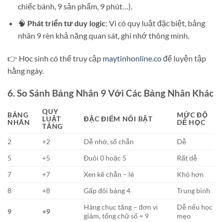
chiếc bánh, 9 sản phẩm, 9 phút…).
🧠
Phát triển tư duy logic
: Vì có quy luật đặc biệt, bảng
nhân 9 rèn khả năng quan sát, ghi nhớ thông minh.
👉 Học sinh có thể truy cập
maytinhonline.co
để luyện tập
hằng ngày.
6. So Sánh Bảng Nhân 9 Với Các Bảng Nhân Khác
QUY
BẢNG
MỨC ĐỘ
LUẬT
ĐẶC ĐIỂM NỔI BẬT
NHÂN
DỄ HỌC
TĂNG
2
+2
Dễ nhớ, số chẵn
Dễ
5
+5
Đuôi 0 hoặc 5
Rất dễ
7
+7
Xen kẽ chẵn – lẻ
Khó hơn
8
+8
Gấp đôi bảng 4
Trung bình
Hàng chục tăng – đơn vị
Dễ nếu học
9
+9
giảm, tổng chữ số = 9
mẹo