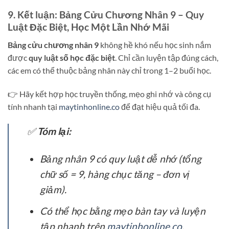
9. Kết luận: Bảng Cửu Chương Nhân 9 – Quy
Luật Đặc Biệt, Học Một Lần Nhớ Mãi
Bảng cửu chương nhân 9
không hề khó nếu học sinh nắm
được
quy luật số học đặc biệt
. Chỉ cần luyện tập đúng cách,
các em có thể thuộc bảng nhân này chỉ trong 1–2 buổi học.
👉 Hãy kết hợp học truyền thống, mẹo ghi nhớ và công cụ
tính nhanh tại
maytinhonline.co
để đạt hiệu quả tối đa.
✅
Tóm lại:
Bảng nhân 9 có quy luật dễ nhớ (tổng
chữ số = 9, hàng chục tăng – đơn vị
giảm).
Có thể học bằng mẹo bàn tay và luyện
tập nhanh trên
maytinhonline.co
.