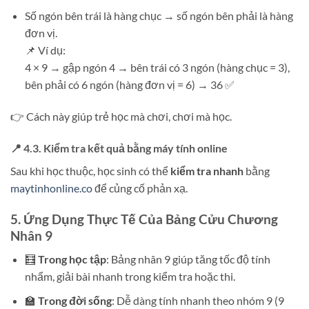
Số ngón bên trái là hàng chục → số ngón bên phải là hàng
đơn vị.
📌 Ví dụ:
4 × 9 → gập ngón 4 → bên trái có 3 ngón (hàng chục = 3),
bên phải có 6 ngón (hàng đơn vị = 6) → 36 ✅
👉 Cách này giúp trẻ học mà chơi, chơi mà học.
📍 4.3. Kiểm tra kết quả bằng máy tính online
Sau khi học thuộc, học sinh có thể
kiểm tra nhanh
bằng
maytinhonline.co
để củng cố phản xạ.
5. Ứng Dụng Thực Tế Của Bảng Cửu Chương
Nhân 9
🧮
Trong học tập
: Bảng nhân 9 giúp tăng tốc độ tính
nhẩm, giải bài nhanh trong kiểm tra hoặc thi.
🏫
Trong đời sống
: Dễ dàng tính nhanh theo nhóm 9 (9