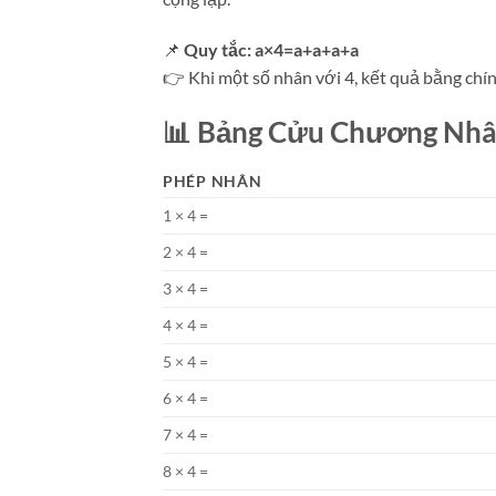
📌
Quy tắc: a×4=a+a+a+a
👉 Khi một số nhân với 4, kết quả bằng chín
📊
Bảng Cửu Chương Nhân
PHÉP NHÂN
1 × 4 =
2 × 4 =
3 × 4 =
4 × 4 =
5 × 4 =
6 × 4 =
7 × 4 =
8 × 4 =