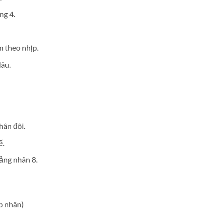
ng 4.
m theo nhịp.
lâu.
hân đôi.
ế.
ảng nhân 8.
ép nhân)