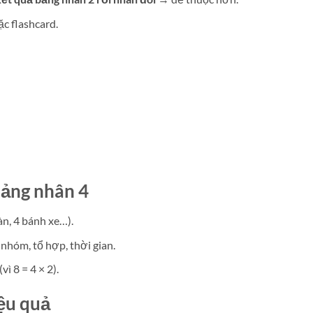
ặc flashcard.
bảng nhân 4
n, 4 bánh xe…).
nhóm, tổ hợp, thời gian.
ì 8 = 4 × 2).
ệu quả