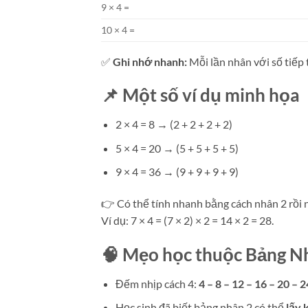
9 × 4 =
10 × 4 =
✅
Ghi nhớ nhanh:
Mỗi lần nhân với số tiếp
📌
Một số ví dụ minh họa
2 × 4 = 8 → (2 + 2 + 2 + 2)
5 × 4 = 20 → (5 + 5 + 5 + 5)
9 × 4 = 36 → (9 + 9 + 9 + 9)
👉 Có thể tính nhanh bằng cách nhân 2 rồi nh
Ví dụ: 7 × 4 = (7 × 2) × 2 = 14 × 2 = 28.
🧠
Mẹo học thuộc Bảng N
Đếm nhịp cách 4:
4 – 8 – 12 – 16 – 20 – 2
Học sinh đã biết bảng nhân 2 có thể
lấy 