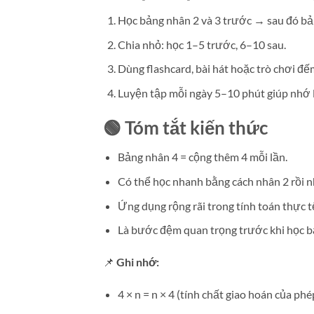
Học bảng nhân 2 và 3 trước → sau đó bả
Chia nhỏ: học 1–5 trước, 6–10 sau.
Dùng flashcard, bài hát hoặc trò chơi đế
Luyện tập mỗi ngày 5–10 phút giúp nhớ 
🟢
Tóm tắt kiến thức
Bảng nhân 4 = cộng thêm 4 mỗi lần.
Có thể học nhanh bằng cách nhân 2 rồi n
Ứng dụng rộng rãi trong tính toán thực t
Là bước đệm quan trọng trước khi học b
📌
Ghi nhớ:
4 × n = n × 4 (tính chất giao hoán của ph