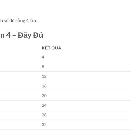
h số đó cộng 4 lần.
 4 – Đầy Đủ
KẾT QUẢ
4
8
12
16
20
24
28
32