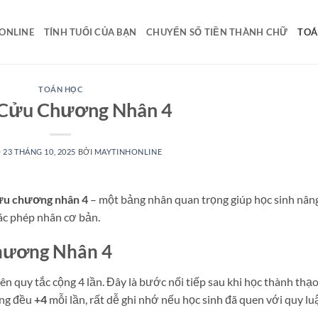
 ONLINE
TÍNH TUỔI CỦA BẠN
CHUYỂN SỐ TIỀN THÀNH CHỮ
TOÁ
TOÁN HỌC
Cửu Chương Nhân 4
O
23 THÁNG 10, 2025
BỞI
MAYTINHONLINE
ửu chương nhân 4
– một bảng nhân quan trọng giúp học sinh nân
ác phép nhân cơ bản.
Chương Nhân 4
n quy tắc cộng 4 lần. Đây là bước nối tiếp sau khi học thành thạ
ăng đều
+4
mỗi lần, rất dễ ghi nhớ nếu học sinh đã quen với quy lu