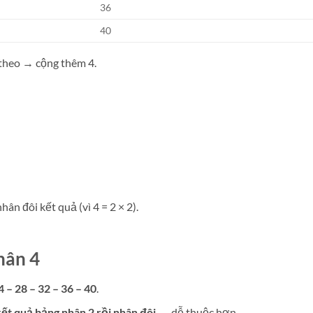
36
40
 theo → cộng thêm 4.
ân đôi kết quả (vì 4 = 2 × 2).
hân 4
4 – 28 – 32 – 36 – 40
.
kết quả bảng nhân 2 rồi nhân đôi
→ dễ thuộc hơn.