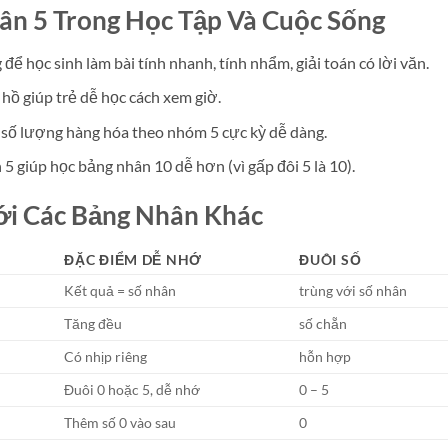
ân 5 Trong Học Tập Và Cuộc Sống
để học sinh làm bài tính nhanh, tính nhẩm, giải toán có lời văn.
 hồ giúp trẻ dễ học cách xem giờ.
n, số lượng hàng hóa theo nhóm 5 cực kỳ dễ dàng.
 5 giúp học bảng nhân 10 dễ hơn (vì gấp đôi 5 là 10).
ới Các Bảng Nhân Khác
ĐẶC ĐIỂM DỄ NHỚ
ĐUÔI SỐ
Kết quả = số nhân
trùng với số nhân
Tăng đều
số chẵn
Có nhịp riêng
hỗn hợp
Đuôi 0 hoặc 5, dễ nhớ
0 – 5
Thêm số 0 vào sau
0