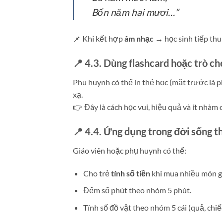
Bốn năm hai mươi…”
📌 Khi kết hợp
âm nhạc
→ học sinh tiếp thu
📍 4.3. Dùng flashcard hoặc trò ch
Phụ huynh có thể in thẻ học (mặt trước là p
xạ.
👉 Đây là cách học vui, hiệu quả và ít nhàm 
📍 4.4. Ứng dụng trong đời sống t
Giáo viên hoặc phụ huynh có thể:
Cho trẻ
tính số tiền
khi mua nhiều món gi
Đếm số phút theo nhóm 5 phút.
Tính số đồ vật theo nhóm 5 cái (quả, chi