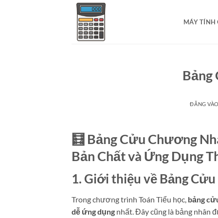
Bỏ
qua
MÁY TÍNH
nội
dung
Bảng 
ĐĂNG VÀ
🧮 Bảng Cửu Chương Nhâ
Bản Chất và Ứng Dụng T
1. Giới thiệu về Bảng Cử
Trong chương trình Toán Tiểu học,
bảng cử
dễ ứng dụng
nhất. Đây cũng là bảng nhân đ