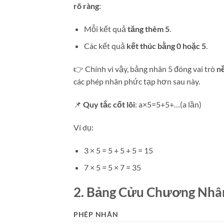
rõ ràng
:
Mỗi kết quả
tăng thêm 5
.
Các kết quả
kết thúc bằng 0 hoặc 5
.
👉 Chính vì vậy, bảng nhân 5 đóng vai trò
n
các phép nhân phức tạp hơn sau này.
📌
Quy tắc cốt lõi
: a×5=5+5+…(a lần)
Ví dụ:
3 × 5 = 5 + 5 + 5 = 15
7 × 5 = 5 × 7 = 35
2. Bảng Cửu Chương Nhân
PHÉP NHÂN