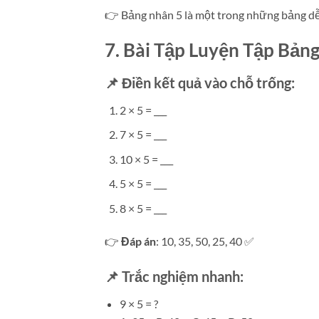
👉 Bảng nhân 5 là một trong những bảng dễ h
7. Bài Tập Luyện Tập Bả
📌 Điền kết quả vào chỗ trống:
2 × 5 = ___
7 × 5 = ___
10 × 5 = ___
5 × 5 = ___
8 × 5 = ___
👉
Đáp án
: 10, 35, 50, 25, 40 ✅
📌 Trắc nghiệm nhanh:
9 × 5 = ?