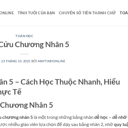
 ONLINE
TÍNH TUỔI CỦA BẠN
CHUYỂN SỐ TIỀN THÀNH CHỮ
TOÁ
TOÁN HỌC
Cửu Chương Nhân 5
O
23 THÁNG 10, 2025
BỞI
MAYTINHONLINE
n 5 – Cách Học Thuộc Nhanh, Hiểu
hực Tế
u Chương Nhân 5
u chương nhân 5
là một trong những bảng nhân
dễ học – dễ nhớ 
ược nhiều giáo viên lựa chọn để dạy sau bảng nhân 2, nhờ
quy lu