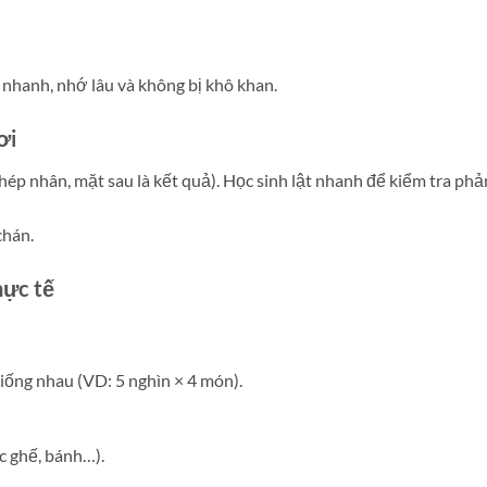
 nhanh, nhớ lâu và không bị khô khan.
ơi
hép nhân, mặt sau là kết quả). Học sinh lật nhanh để kiểm tra phả
chán.
hực tế
ống nhau (VD: 5 nghìn × 4 món).
ếc ghế, bánh…).