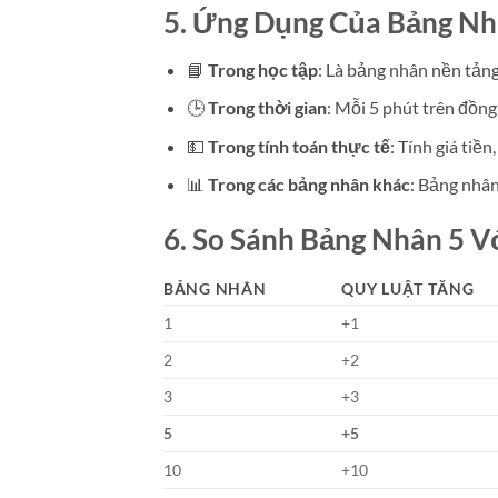
5. Ứng Dụng Của Bảng Nh
📘
Trong học tập
: Là bảng nhân nền tảng 
🕒
Trong thời gian
: Mỗi 5 phút trên đồng
💵
Trong tính toán thực tế
: Tính giá tiề
📊
Trong các bảng nhân khác
: Bảng nhân
6. So Sánh Bảng Nhân 5 V
BẢNG NHÂN
QUY LUẬT TĂNG
1
+1
2
+2
3
+3
5
+5
10
+10