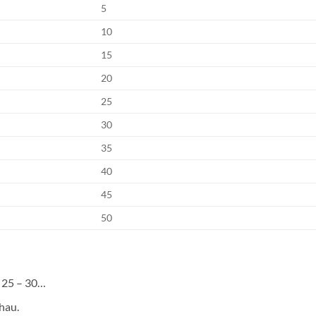
5
10
15
20
25
30
35
40
45
50
– 25 – 30…
hau.