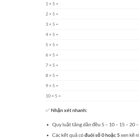
1 × 5 =
2 × 5 =
3 × 5 =
4 × 5 =
5 × 5 =
6 × 5 =
7 × 5 =
8 × 5 =
9 × 5 =
10 × 5 =
✅
Nhận xét nhanh:
Quy luật tăng dần đều 5 – 10 – 15 – 20 
Các kết quả có
đuôi số 0 hoặc 5
xen kẽ n