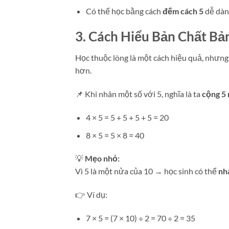
Có thể học bằng cách
đếm cách 5
dễ dàn
3. Cách Hiểu Bản Chất Bả
Học thuộc lòng là một cách hiệu quả, nhưn
hơn.
📌 Khi nhân một số với 5, nghĩa là ta
cộng 5 
4 × 5 = 5 + 5 + 5 + 5 = 20
8 × 5 = 5 × 8 = 40
💡
Mẹo nhỏ:
Vì 5 là một nửa của 10 → học sinh có thể
nhâ
👉 Ví dụ:
7 × 5 = (7 × 10) ÷ 2 = 70 ÷ 2 = 35